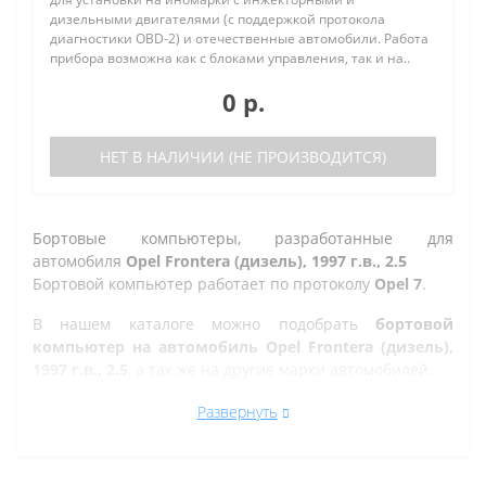
дизельными двигателями (с поддержкой протокола
диагностики OBD-2) и отечественные автомобили. Работа
прибора возможна как с блоками управления, так и на..
0 р.
НЕТ В НАЛИЧИИ (НЕ ПРОИЗВОДИТСЯ)
Бортовые компьютеры, разработанные для
автомобиля
Opel Frontera (дизель), 1997 г.в., 2.5
Бортовой компьютер работает по протоколу
Opel 7
.
В нашем каталоге можно подобрать
бортовой
компьютер на автомобиль Opel Frontera (дизель),
1997 г.в., 2.5
, а так же на другие марки автомобилей.
Все рано или поздно в Златоусте сталкиваются с
Развернуть
проблемой по диагностике кодов ошибок автомобиля,
которую делают в сервисе. Но не каждый хочет
оплачивать стоимость диагностики, ведь это