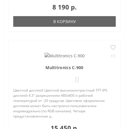
8 190 р.
В КОРЗИНУ
Multitronics C-900
0
Цветной дисплей Цветной высококонтрастный TFT-IPS
дисплей 4.3" разрешением 480х800 и рабочей
температурой от -20 градусов. Цветовое оформление
дисплеев может быть настроено пользователем
индивидуально (по RGB каналам). Четыре
предустановленные ц..
15 450 р.