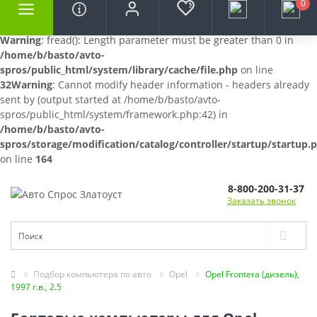
0
Warning
: fread(): Length parameter must be greater than 0 in
/home/b/basto/avto-
spros/public_html/system/library/cache/file.php
on line
32
Warning
: Cannot modify header information - headers already
sent by (output started at /home/b/basto/avto-
spros/public_html/system/framework.php:42) in
/home/b/basto/avto-
spros/storage/modification/catalog/controller/startup/startup.
on line
164
8-800-200-31-37
Заказать звонок
Подбор компьютера по авто
Opel
Opel Frontera (дизель),
1997 г.в., 2.5