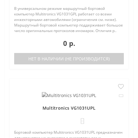
В универсальном режиме маршрутный бортовой
компьютер Multitronics VG1031GPL работает со всеми
инжекторными автомобилями (ограничения см. ниже).
Маршрутный бортовой компьютер поддерживает большое
число оригинальных протоколов иномарок. Отличия р..
0 р.
НЕТ В НАЛИЧИИ (НЕ ПРОИЗВОДИТСЯ)
Multitronics VG1031UPL
0
Бортовой компьютер Multitronics VG1031UPL предназначен
для установки на иномарки с инжекторными и