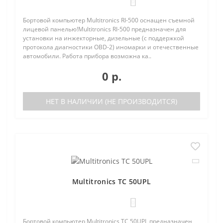
0
Бортовой компьютер Multitronics RI-500 оснащен съемной
лицевой панелью!Multitronics RI-500 предназначен для
установки на инжекторные, дизельные (с поддержкой
протокола диагностики OBD-2) иномарки и отечественные
автомобили. Работа прибора возможна ка..
0 р.
НЕТ В НАЛИЧИИ (НЕ ПРОИЗВОДИТСЯ)
Multitronics TC 50UPL
0
Бортовой компьютер Multitronics TC 50UPL предназначен