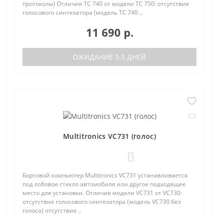
протоколы) Отличия TC 740 от модели TC 750: отсутствие
голосового синтезатора (модель TC 740 ..
11 690 р.
ОЖИДАНИЕ 3-5 ДНЕЙ
Multitronics VC731 (голос)
0
Бортовой компьютер Multitronics VC731 устанавливается
под лобовое стекло автомобиля или другое подходящее
место для установки. Отличия модели VC731 от VC730:
отсутствие голосового синтезатора (модель VC730 без
голоса) отсутствие ..