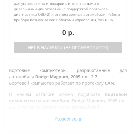
для установки на иномарки с инжекторными и
дизельными двигателями (с поддержкой протокола
диагностики OBD-2) и отечественные автомобили. Работа
прибора возможна как с блоками управления, так и на..
0 р.
НЕТ В НАЛИЧИИ (НЕ ПРОИЗВОДИТСЯ)
Бортовые компьютеры, разработанные для
автомобиля
Dodge Magnum, 2005 г.в., 2.7
Бортовой компьютер работает по протоколу
CAN
.
В нашем каталоге можно подобрать
бортовой
компьютер на автомобиль Dodge Magnum, 2005 г.в.,
2.7
, а так же на другие марки автомобилей.
Все рано или поздно в Златоусте сталкиваются с
Развернуть
проблемой по диагностике кодов ошибок автомобиля,
которую делают в сервисе. Но не каждый хочет