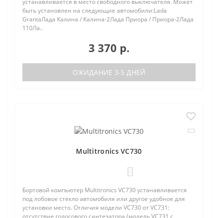
устанавливается в место свободного выключателя. Может
быть установлен на следующие автомобили:Lada
GrantaЛада Калина / Калина-2Лада Приора / Приора-2Лада
110Ла..
3 370 р.
ОЖИДАНИЕ 3-5 ДНЕЙ
Multitronics VC730
0
Бортовой компьютер Multitronics VC730 устанавливается
под лобовое стекло автомобиля или другое удобное для
установки место. Отличия модели VC730 от VC731:
отсутствие голосового синтезатора (модель VC731 с