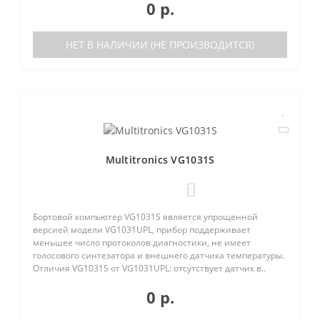
0 р.
НЕТ В НАЛИЧИИ (НЕ ПРОИЗВОДИТСЯ)
Multitronics VG1031S
0
Бортовой компьютер VG1031S является упрощенной
версией модели VG1031UPL, прибор поддерживает
меньшее число протоколов диагностики, не имеет
голосового синтезатора и внешнего датчика температуры.
Отличия VG1031S от VG1031UPL: отсутствует датчик в..
0 р.