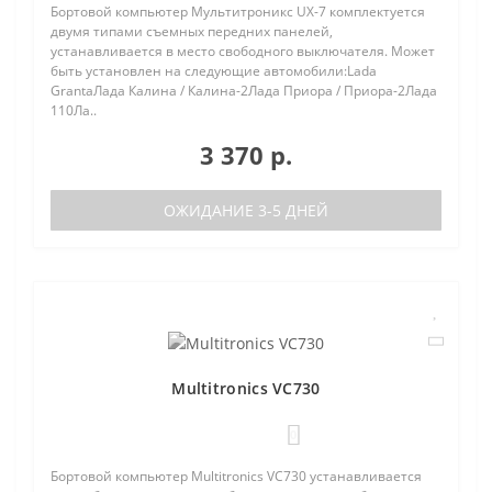
Бортовой компьютер Мультитроникс UX-7 комплектуется
двумя типами съемных передних панелей,
устанавливается в место свободного выключателя. Может
быть установлен на следующие автомобили:Lada
GrantaЛада Калина / Калина-2Лада Приора / Приора-2Лада
110Ла..
3 370 р.
ОЖИДАНИЕ 3-5 ДНЕЙ
Multitronics VC730
0
Бортовой компьютер Multitronics VC730 устанавливается