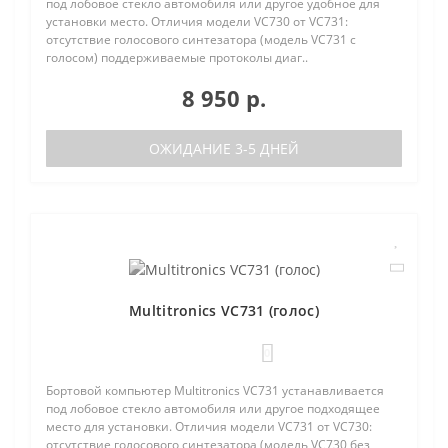
под лобовое стекло автомобиля или другое удобное для
установки место. Отличия модели VC730 от VC731:
отсутствие голосового синтезатора (модель VC731 с
голосом) поддерживаемые протоколы диаг..
8 950 р.
ОЖИДАНИЕ 3-5 ДНЕЙ
Multitronics VC731 (голос)
0
Бортовой компьютер Multitronics VC731 устанавливается
под лобовое стекло автомобиля или другое подходящее
место для установки. Отличия модели VC731 от VC730:
отсутствие голосового синтезатора (модель VC730 без