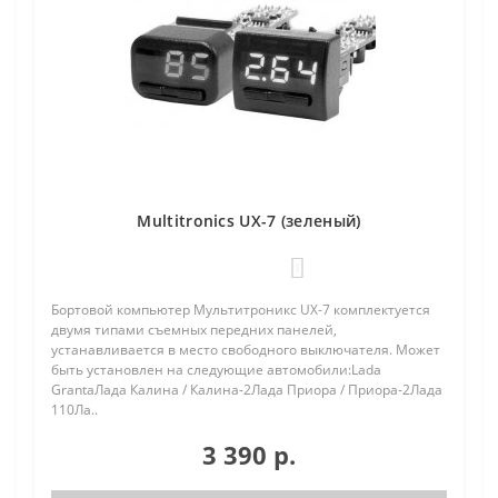
Multitronics UX-7 (зеленый)
1
Бортовой компьютер Мультитроникс UX-7 комплектуется
двумя типами съемных передних панелей,
устанавливается в место свободного выключателя. Может
быть установлен на следующие автомобили:Lada
GrantaЛада Калина / Калина-2Лада Приора / Приора-2Лада
110Ла..
3 390 р.